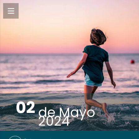
02
de
Mayo
2024