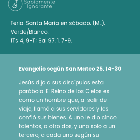
Feria. Santa María en sábado. (ML).
Verde/Blanco.
1Ts 4, 9-11; Sal 97, 1. 7-9.
Evangelio según San Mateo 25, 14-30
Jesús dijo a sus discípulos esta
parábola: El Reino de los Cielos es
como un hombre que, al salir de
viaje, llamó a sus servidores y les
confió sus bienes. A uno le dio cinco
talentos, a otro dos, y uno solo a un
tercero, a cada uno según su