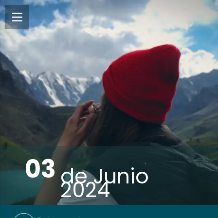
03
de
Junio
2024