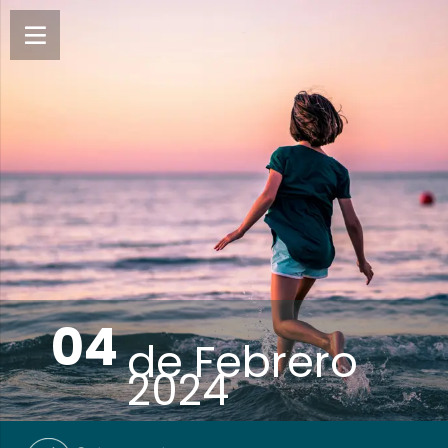
04
de
Febrero
2024