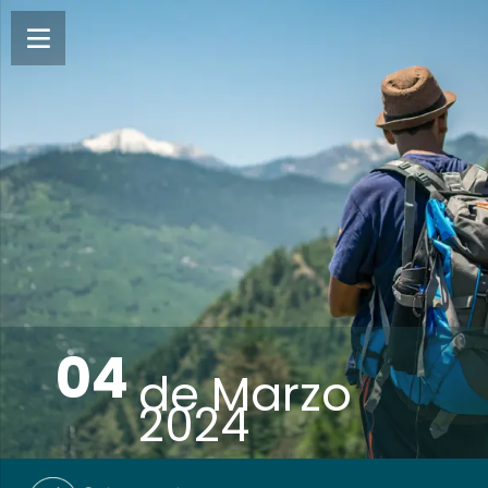
04
de
Marzo
2024