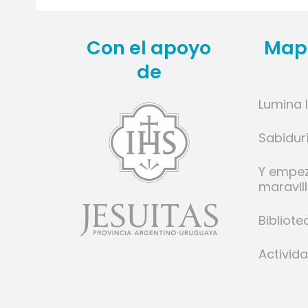
te
Con el apoyo
Mapa
de
Lumina 
l
Sabidur
ese
Y empe
cido
maravil
donde
a poco
Bibliote
mino y
Activid
o.
rante
mente