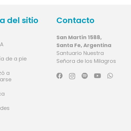
 del sitio
Contacto
San Martín 1588,
IA
Santa Fe, Argentina
Santuario Nuestra
ía de a pie
Señora de los Milagros
zó a
larse
ca
ades