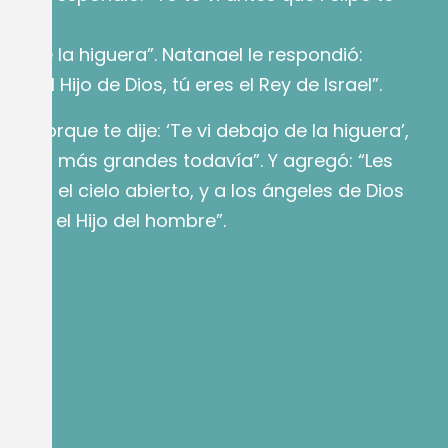
ando
jo de la higuera”. Natanael le respondió:
res el Hijo de Dios, tú eres el Rey de Israel”.
ó: “Porque te dije: ‘Te vi debajo de la higuera’,
 cosas más grandes todavía”. Y agregó: “Les
erán el cielo abierto, y a los ángeles de Dios
 sobre el Hijo del hombre”.