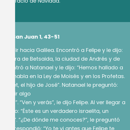
nco. Prefacio de Navidad.
9, 1-5.
egún San Juan 1, 43-51
 partir hacia Galilea. Encontró a Felipe y le dijo:
lipe era de Betsaida, la ciudad de Andrés y de
 encontró a Natanael y le dijo: “Hemos hallado a
n se habla en la Ley de Moisés y en los Profetas.
azaret, el hijo de José”. Natanael le preguntó:
e salir algo
et?”. “Ven y verás”, le dijo Felipe. Al ver llegar a
ús dijo: “Éste es un verdadero israelita, un
oblez”. “¿De dónde me conoces?”, le preguntó
ús le respondió: “Yo te vi antes que Felipe te