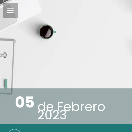
05
de
Febrero
2023