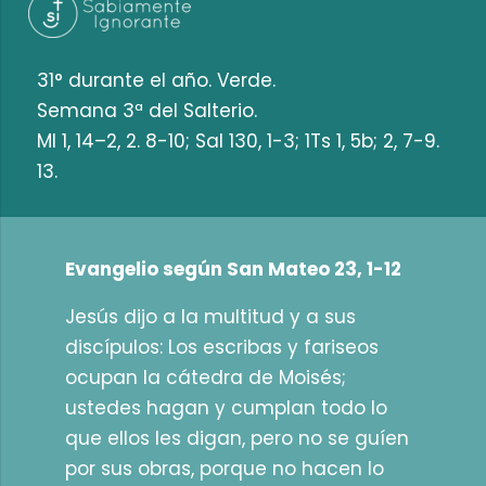
31° durante el año. Verde.
Semana 3ª del Salterio.
Ml 1, 14–2, 2. 8-10; Sal 130, 1-3; 1Ts 1, 5b; 2, 7-9.
13.
Evangelio según San Mateo 23, 1-12
Jesús dijo a la multitud y a sus
discípulos: Los escribas y fariseos
ocupan la cátedra de Moisés;
ustedes hagan y cumplan todo lo
que ellos les digan, pero no se guíen
por sus obras, porque no hacen lo