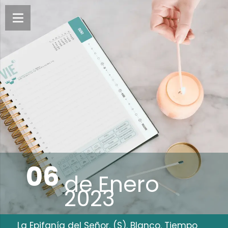
06
de
Enero
2023
La Epifanía del Señor. (S). Blanco. Tiempo