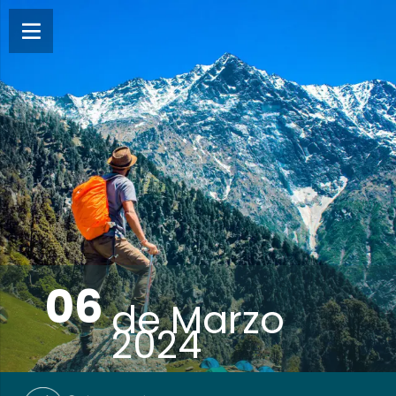
06
de
Marzo
2024