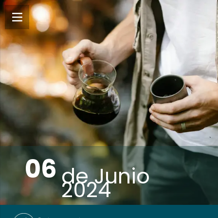
06
de
Junio
2024