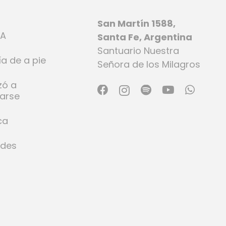
San Martín 1588,
IA
Santa Fe, Argentina
Santuario Nuestra
ía de a pie
Señora de los Milagros
zó a
larse
ca
ades