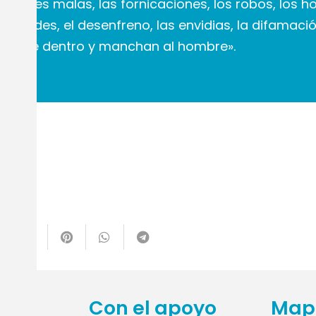
enciones malas, las fornicaciones, los robos, los hom
los fraudes, el desenfreno, las envidias, la difamació
len de dentro y manchan al hombre».
te
Con el apoyo
Mapa