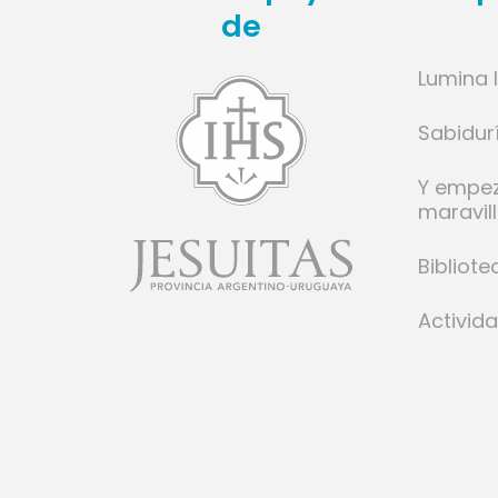
de
Lumina 
l
Sabidur
ese
Y empe
cido
maravil
donde
a poco
Bibliote
mino y
Activid
o.
rante
mente
isto”
SJ.