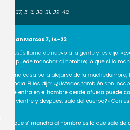
almo 37, 5-6, 30-31, 39-40.
egún San Marcos 7, 14-23
mpo, Jesús llamó de nuevo a la gente y les dijo:
 fuera puede manchar al hombre; lo que sí lo manc
 en una casa para alejarse de la muchedumbre, l
a parábola. Él les dijo: «¿Ustedes también son in
lo que entra en el hombre desde afuera puede co
o en el vientre y después, sale del cuerpo?» Con 
.
U
: «Lo que sí mancha al hombre es lo que sale de 