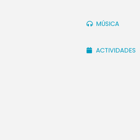
salen las int
injusticias, 
maldades sa
MÚSICA
ACTIVIDADES
Sabiamen