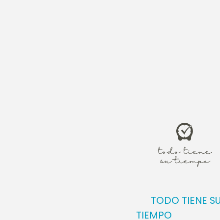
Feria. Verde.
1 Reyes 10, 1-10;
S
Evangelio s
En aquel tie
que entre de
Cuando entró
decir aquell
que nada de 
corazón, sin
los alimentos
TODO TIENE S
Luego agregó
TIEMPO