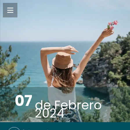
07
de
Febrero
2024