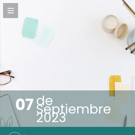
de
07
Septiembre
2023