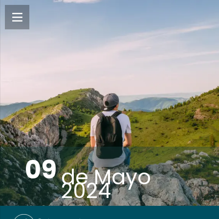
09
de
Mayo
2024