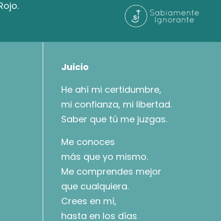
Rojo.
Juicio
He ahí mi certidumbre,
mi confianza, mi libertad.
Saber que tú me juzgas.
Me conoces
más que yo mismo.
Me comprendes mejor
que cualquiera.
Crees en mí,
hasta en los días