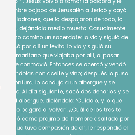
rójimo?”. Jesús volvió a tomar la palabra y le
Un hombre bajaba de Jerusalén a Jericó y cayó
unos ladrones, que lo despojaron de todo, lo
e fueron, dejándolo medio muerto. Casualmente
l mismo camino un sacerdote: lo vio y siguió de
n pasó por allí un levita: lo vio y siguió su
un samaritano que viajaba por allí, al pasar
o vio y se conmovió. Entonces se acercó y vendó
 cubriéndolas con aceite y vino; después lo puso
pia montura, lo condujo a un albergue y se
U
idarlo. Al día siguiente, sacó dos denarios y se
eño del albergue, diciéndole: ‘Cuídalo, y lo que
, te lo pagaré al volver’. ¿Cuál de los tres te
e portó como prójimo del hombre asaltado por
”. “El que tuvo compasión de él”, le respondió el