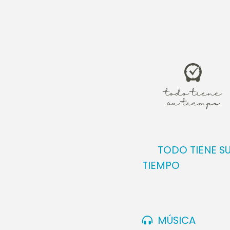
quién es mi p
respondió: “
en manos de 
hirieron y s
bajaba por e
largo. Tambié
camino. Pero 
junto a él, l
sus heridas,
sobre su pro
TODO TIENE S
encargó de cu
TIEMPO
los dio al du
gastes de más
parece que s
los ladrones?
MÚSICA