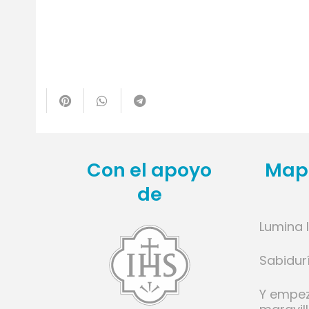
te
Con el apoyo
Mapa
de
Lumina 
l
Sabidur
ese
Y empe
cido