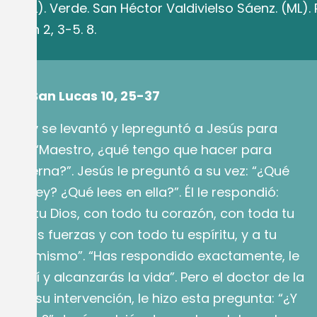
io. (ML). Verde. San Héctor Valdivielso Sáenz. (ML). 
Sal] Jon 2, 3-5. 8.
egún San Lucas 10, 25-37
 la Ley se levantó y lepreguntó a Jesús para
ueba: “Maestro, ¿qué tengo que hacer para
da eterna?”. Jesús le preguntó a su vez: “¿Qué
en la Ley? ¿Qué lees en ella?”. Él le respondió:
eñor, tu Dios, con todo tu corazón, con toda tu
as tus fuerzas y con todo tu espíritu, y a tu
 a ti mismo”. “Has respondido exactamente, le
bra así y alcanzarás la vida”. Pero el doctor de la
tificar su intervención, le hizo esta pregunta: “¿Y