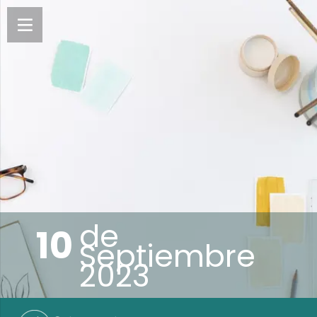
de
10
Septiembre
2023