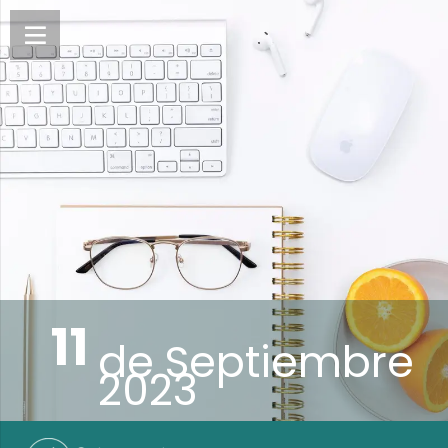
11
de
Septiembre
2023