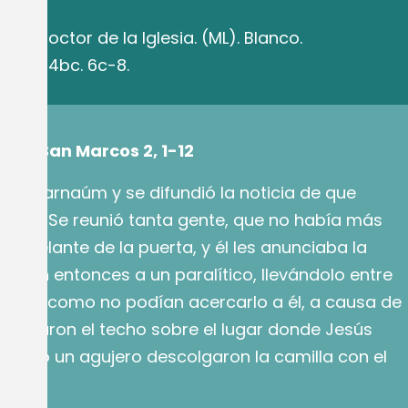
e.
po y doctor de la Iglesia. (ML). Blanco.
l 77, 3. 4bc. 6c-8.
gún San Marcos 2, 1-12
 a Cafarnaúm y se difundió la noticia de que
 casa. Se reunió tanta gente, que no había más
iera delante de la puerta, y él les anunciaba la
rajeron entonces a un paralítico, llevándolo entre
es. Y como no podían acercarlo a él, a causa de
levantaron el techo sobre el lugar donde Jesús
ciendo un agujero descolgaron la camilla con el