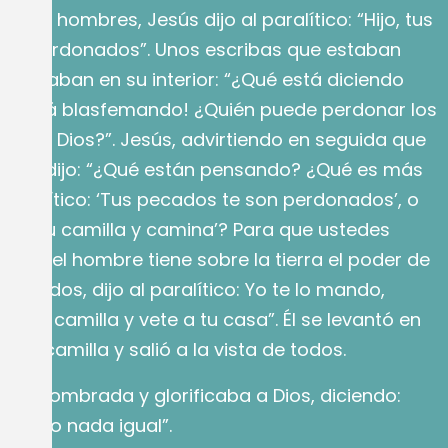
e esos hombres, Jesús dijo al paralítico: “Hijo, tus
son perdonados”. Unos escribas que estaban
 pensaban en su interior: “¿Qué está diciendo
 ¡Está blasfemando! ¿Quién puede perdonar los
o sólo Dios?”. Jesús, advirtiendo en seguida que
, les dijo: “¿Qué están pensando? ¿Qué es más
al paralítico: ‘Tus pecados te son perdonados’, o
toma tu camilla y camina’? Para que ustedes
Hijo del hombre tiene sobre la tierra el poder de
pecados, dijo al paralítico: Yo te lo mando,
ma tu camilla y vete a tu casa”. Él se levantó en
 su camilla y salió a la vista de todos.
dó asombrada y glorificaba a Dios, diciendo:
 visto nada igual”.