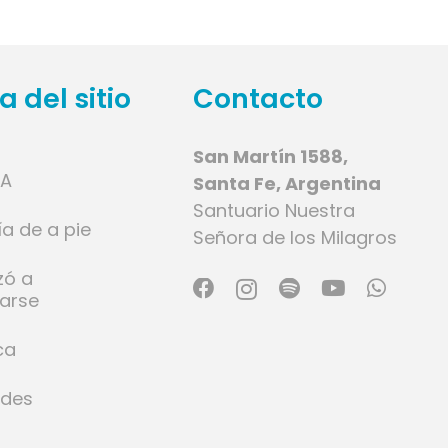
 del sitio
Contacto
San Martín 1588,
IA
Santa Fe, Argentina
Santuario Nuestra
ía de a pie
Señora de los Milagros
zó a
larse
ca
ades