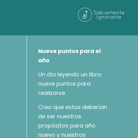
Nueve puntos para el
año
Un día leyendo un libro:
nueve puntos para
realizarse.
Creo que estos deberían
de ser nuestros
propósitos para año
nuevo y nuestros