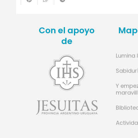
te
Con el apoyo
Mapa
de
Lumina 
l
Sabidur
ese
Y empe
cido
maravil
donde
a poco
Bibliote
mino y
Activid
o.
rante