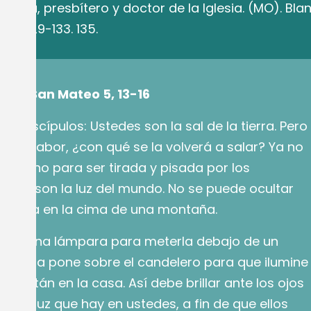
adua, presbítero y doctor de la Iglesia. (MO). Bla
 118, 129-133. 135.
egún San Mateo 5, 13-16
sus discípulos: Ustedes son la sal de la tierra. Pero
rde su sabor, ¿con qué se la volverá a salar? Ya no
da, sino para ser tirada y pisada por los
edes son la luz del mundo. No se puede ocultar
ituada en la cima de una montaña.
ende una lámpara para meterla debajo de un
que se la pone sobre el candelero para que ilumine
ue están en la casa. Así debe brillar ante los ojos
s la luz que hay en ustedes, a fin de que ellos