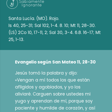
Santa Lucía. (MO). Rojo.
Is 40, 25-31; Sal 102, 1-4. 8. 10; Mt 11, 28-30.
(LS) 2Co 10, 17-11, 2; Sal 30, 3-4. 6.8. 16-17; Mt
25, 1-13.
Evangelio según San Mateo 11, 28-30
Jesús tomó la palabra y dijo:
«Vengan a mí todos los que están
afligidos y agobiados, y yo los
aliviaré. Carguen sobre ustedes mi
yugo y aprendan de mí, porque soy
paciente y humilde de corazón, y así