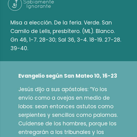
Misa a elección. De la feria. Verde. San
Camilo de Lelis, presbítero. (ML). Blanco.
Gn 46, 1-7. 28-30; Sal 36, 3-4. 18-19. 27-28.
39-40.
Evangelio según San Mateo 10, 16-23
Jesús dijo a sus apóstoles: “Yo los
envío como a ovejas en medio de
lobos: sean entonces astutos como
serpientes y sencillos como palomas.
Cuídense de los hombres, porque los
entregarán a los tribunales y los