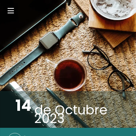
14
de
Octubre
2023