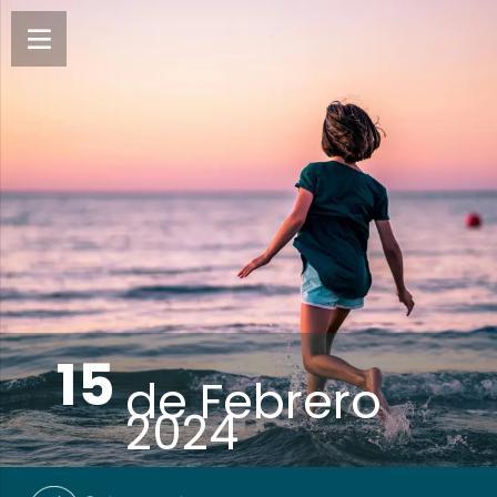
15
de
Febrero
2024