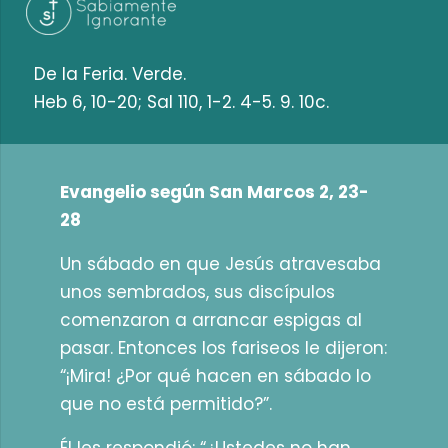
De la Feria. Verde.
Heb 6, 10-20; Sal 110, 1-2. 4-5. 9. 10c.
Evangelio según San Marcos 2, 23-
28
Un sábado en que Jesús atravesaba
unos sembrados, sus discípulos
comenzaron a arrancar espigas al
pasar. Entonces los fariseos le dijeron:
“¡Mira! ¿Por qué hacen en sábado lo
que no está permitido?”.