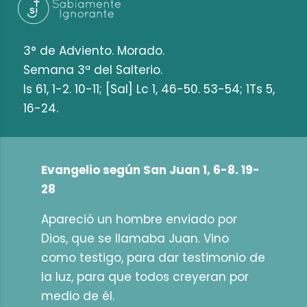
3° de Adviento. Morado.
Semana 3ª del Salterio.
Is 61, 1-2. 10-11; [Sal] Lc 1, 46-50. 53-54; 1Ts 5,
16-24.
Evangelio según San Juan 1, 6-8. 19-
28
Apareció un hombre enviado por
Dios, que se llamaba Juan. Vino
como testigo, para dar testimonio de
la luz, para que todos creyeran por
medio de él.