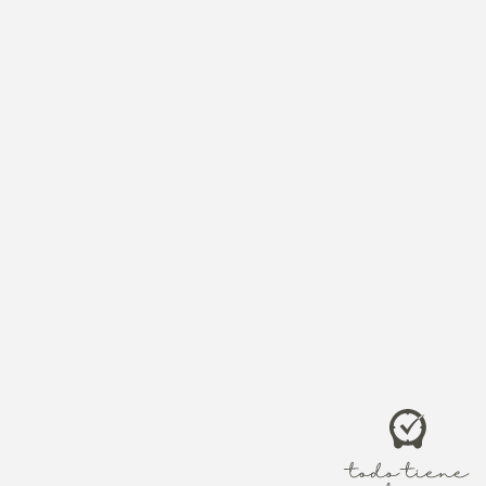
talento: ¡aquí
“Servidor ma
he sembrado 
haber colocad
hubiera recu
dárselo al qu
tendrá de más
tiene. Echen a
habrá llanto 