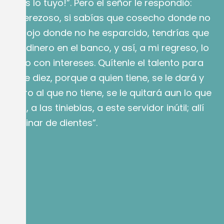
 tienes lo tuyo!”. Pero el señor le respondió:
lo y perezoso, si sabías que cosecho donde no
y recojo donde no he esparcido, tendrías que
o el dinero en el banco, y así, a mi regreso, lo
perado con intereses. Quítenle el talento para
e tiene diez, porque a quien tiene, se le dará y
, pero al que no tiene, se le quitará aun lo que
fuera, a las tinieblas, a este servidor inútil; allí
y rechinar de dientes”.