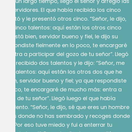
s de un largo tiempo, llegó el señor y arregló las
us servidores. El que había recibido los cinco
delantó y le presentó otros cinco. “Señor, le dijo,
ado cinco talentos: aquí están los otros cinco
”. “Está bien, servidor bueno y fiel, le dijo su
e respondiste fielmente en lo poco, te encargaré
: entra a participar del gozo de tu señor”. Llegó
había recibido dos talentos y le dijo: “Señor, me
 dos talentos: aquí están los otros dos que he
á bien, servidor bueno y fiel; ya que respondiste
n lo poco, te encargaré de mucho más: entra a
l gozo de tu señor”. Llegó luego el que había
olo talento. “Señor, le dijo, sé que eres un hombre
osechas donde no has sembrado y recoges donde
ido. Por eso tuve miedo y fui a enterrar tu