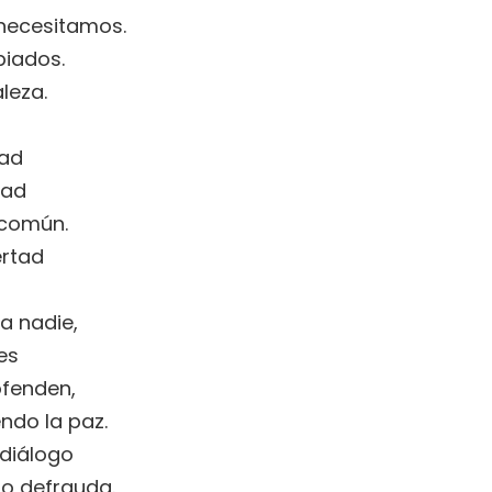
e necesitamos.
biados.
leza.
dad
dad
 común.
ertad
a nadie,
es
ofenden,
ndo la paz.
 diálogo
no defrauda.