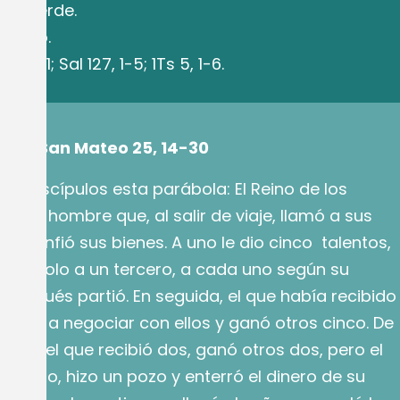
ño. Verde.
lterio.
. 30-31; Sal 127, 1-5; 1Ts 5, 1-6.
egún San Mateo 25, 14-30
sus discípulos esta parábola: El Reino de los
o un hombre que, al salir de viaje, llamó a sus
les confió sus bienes. A uno le dio cinco talentos,
y uno solo a un tercero, a cada uno según su
 después partió. En seguida, el que había recibido
s, fue a negociar con ellos y ganó otros cinco. De
era, el que recibió dos, ganó otros dos, pero el
no solo, hizo un pozo y enterró el dinero de su