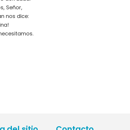
s, Señor,
n nos dice:
ina!
e necesitamos.
 del sitio
Contacto