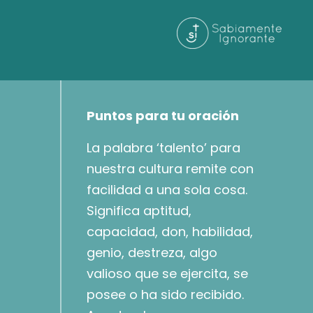
Puntos para tu oración
La palabra ‘talento’ para
nuestra cultura remite con
facilidad a una sola cosa.
Significa aptitud,
capacidad, don, habilidad,
genio, destreza, algo
valioso que se ejercita, se
posee o ha sido recibido.