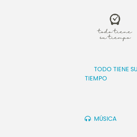
estar seguro
de edad avanz
que está del
anunciarte e
hablar hasta
creído en mi
tiempo”. Mie
Zacarías, ex
TODO TIENE S
Santuario. C
TIEMPO
comprendiero
Santuario. É
quedado mudo
Templo, regr
MÚSICA
concibió un 
Ella pensaba: