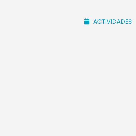
cuando decid
hombres”.
ACTIVIDADES