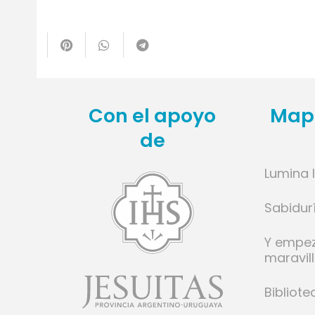
te
Con el apoyo
Mapa
de
Lumina 
l
Sabidur
ese
Y empe
cido
maravil
donde
a poco
Bibliote
mino y