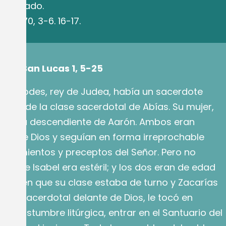
da. Morado.
 Sal 70, 3-6. 16-17.
gún San Lucas 1, 5-25
e Herodes, rey de Judea, había un sacerdote
rías, de la clase sacerdotal de Abías. Su mujer,
el, era descendiente de Aarón. Ambos eran
ojos de Dios y seguían en forma irreprochable
ndamientos y preceptos del Señor. Pero no
 porque Isabel era estéril; y los dos eran de edad
 día en que su clase estaba de turno y Zacarías
nción sacerdotal delante de Dios, le tocó en
 la costumbre litúrgica, entrar en el Santuario del