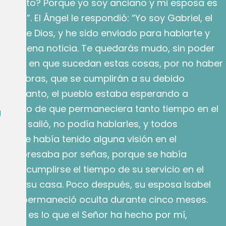
 de esto? Porque yo soy anciano y mi esposa es
ada”. El Ángel le respondió: “Yo soy Gabriel, el
ante de Dios, y he sido enviado para hablarte y
sta buena noticia. Te quedarás mudo, sin poder
 el día en que sucedan estas cosas, por no haber
s palabras, que se cumplirán a su debido
ntras tanto, el pueblo estaba esperando a
trañado de que permaneciera tanto tiempo en el
U
uando salió, no podía hablarles, y todos
n que había tenido alguna visión en el
l se expresaba por señas, porque se había
. Al cumplirse el tiempo de su servicio en el
esó a su casa. Poco después, su esposa Isabel
hijo y permaneció oculta durante cinco meses.
 “Esto es lo que el Señor ha hecho por mí,