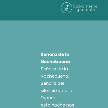
Señora de la
Nochebuena
Señora de la
Nochebuena.
Señora del
silencio y de la
Espera:
esta noche nos