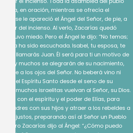
uemar el incienso. Toda la asamblea del publo
fuera, en oración, mientras se ofrecía el
onces se le apareció el Ángel del Señor, de pie, a
l altar del incienso. Al verlo, Zacarías quedó
 y tuvo miedo. Pero el Ángel le dijo: “No temas;
súplica ha sido escuchada. Isabel, tu esposa, te
al que llamarás Juan. Él será para ti un motivo de
egría, y muchos se alegrarán de su nacimiento,
grande a los ojos del Señor. No beberá vino ni
 lleno del Espíritu Santo desde el seno de su
 que muchos israelitas vuelvan al Señor, su Dios.
Señor con el espíritu y el poder de Elías, para
 los padres con sus hijos y atraer a los rebeldes a
de los justos, preparando así al Señor un Pueblo
to”. Pero Zacarías dijo al Ángel: “¿Cómo puedo