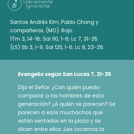
Santos Andrés Kim, Pablo Chong y
compañeros. (MO). Rojo.
1Tm 3, 14-16; Sal 110, 1-6; Lc 7, 31-35.
(LS) Sb 3, 1-9; Sal 125, 1-6; Lc 9, 23-26.
Evangelio según San Lucas 7, 31-35
Dijo el Señor: ¿Con quién puedo
comparar a los hombres de esta
generación? ¿A quién se parecen? Se
parecen a esos muchachos que
están sentados en la plaza y se
dicen entre ellos: ¡Les tocamos la