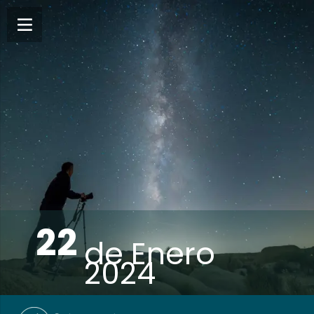
22
de
Enero
2024