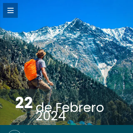
22
de
Febrero
2024