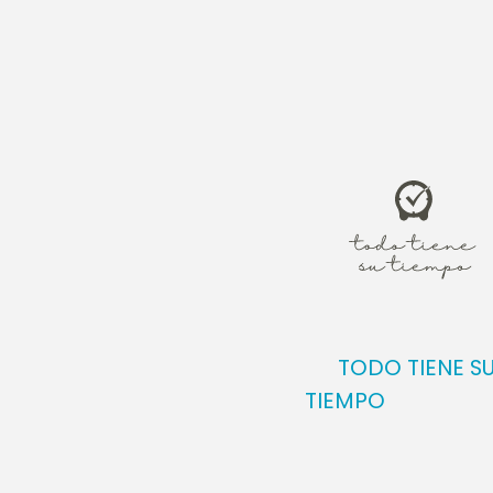
Jesús les hi
comprendiero
continuó: “Le
Todos los qu
asaltantes, 
puerta; el qu
encontrará p
y destruir. Y
abundancia”
TODO TIENE S
TIEMPO