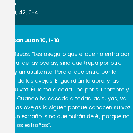
Blanco.
 41, 2-3; 42, 3-4.
gún San Juan 10, 1-10
los fariseos: “Les aseguro que el que no entra por
el corral de las ovejas, sino que trepa por otro
adrón y un asaltante. Pero el que entra por la
pastor de las ovejas. El guardián le abre, y las
han su voz. Él llama a cada una por su nombre y
 corral. Cuando ha sacado a todas las suyas, va
las, y las ovejas lo siguen porque conocen su voz.
án a un extraño, sino que huirán de él, porque no
oz de los extraños”.