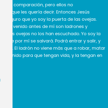
zo esta comparación, pero ellos no
n lo que les quería decir. Entonces Jesús
s aseguro que yo soy la puerta de las ovejas.
e han venido antes de mí son ladrones y
pero las ovejas no los han escuchado. Yo soy la
e entre por mí se salvará. Podrá entrar y salir, y
astos. El ladrón no viene más que a robar, matar
o he venido para que tengan vida, y la tengan en
.
U