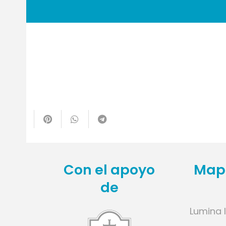
te
Con el apoyo
Mapa
de
Lumina 
l