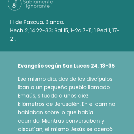
III de Pascua. Blanco.
Hech 2, 14.22-33; Sal 15, 1-2a.7-11; 1 Ped 1, 17-
21.
Evangelio según San Lucas 24, 13-35
Ese mismo día, dos de los discípulos
iban a un pequeño pueblo llamado
Emaús, situado a unos diez
kilómetros de Jerusalén. En el camino
hablaban sobre lo que había
ocurrido. Mientras conversaban y
discutían, el mismo Jesús se acercó