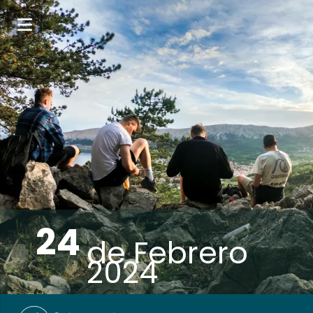
24
de
Febrero
2024