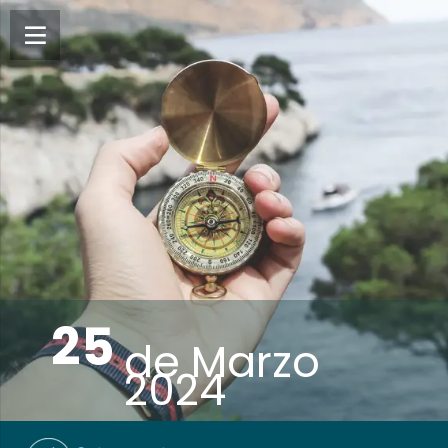
25
de
Marzo
2024