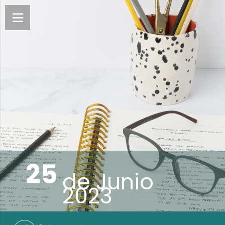
25
de
Junio
2023