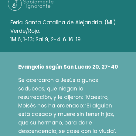
Feria. Santa Catalina de Alejandría. (ML).
Verde/Rojo.
1M 6, 1-13; Sal 9, 2-4. 6. 16. 19.
Evangelio según San Lucas 20, 27-40
Se acercaron a Jesús algunos
saduceos, que niegan la
resurrección, y le dijeron: “Maestro,
Moisés nos ha ordenado: ‘Si alguien
está casado y muere sin tener hijos,
que su hermano, para darle
descendencia, se case con la viuda’.