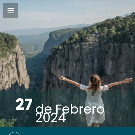
27
de
Febrero
2024