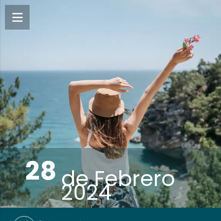
28
de
Febrero
2024