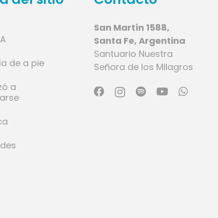
San Martín 1588,
IA
Santa Fe, Argentina
Santuario Nuestra
ía de a pie
Señora de los Milagros
zó a
larse
ca
ades