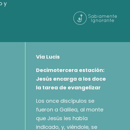
o y
Via Lucis
Decimotercera estación:
Jesús encarga a los doce
la tarea de evangelizar
Los once discípulos se
fueron a Galilea, al monte
que Jesús les había
indicado, y, viéndole, se