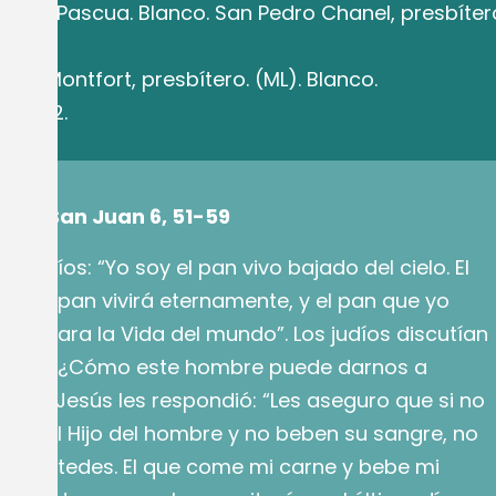
 IV de Pascua. Blanco. San Pedro Chanel, presbíter
.
n de Montfort, presbítero. (ML). Blanco.
16, 1. 2.
egún San Juan 6, 51-59
os judíos: “Yo soy el pan vivo bajado del cielo. El
este pan vivirá eternamente, y el pan que yo
rne para la Vida del mundo”. Los judíos discutían
ciendo: “¿Cómo este hombre puede darnos a
ne?”. Jesús les respondió: “Les aseguro que si no
ne del Hijo del hombre y no beben su sangre, no
 en ustedes. El que come mi carne y bebe mi