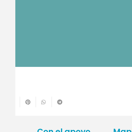
te
Con el apoyo
Mapa