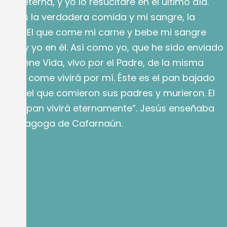
Vida eterna, y yo lo resucitaré en el último día.
rne es la verdadera comida y mi sangre, la
bida. El que come mi carne y bebe mi sangre
 mí y yo en él. Así como yo, que he sido enviado
que tiene Vida, vivo por el Padre, de la misma
ue me come vivirá por mí. Éste es el pan bajado
o como el que comieron sus padres y murieron. El
este pan vivirá eternamente”. Jesús enseñaba
 la sinagoga de Cafarnaún.