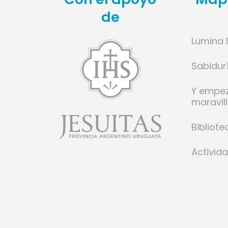
de
Lumina 
l
Sabidur
ese
Y empe
cido
maravil
donde
a poco
Bibliote
mino y
Activid
o.
rante
mente
isto”
SJ.