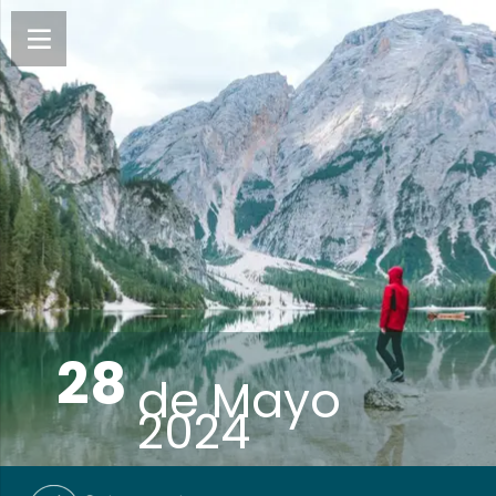
28
de
Mayo
2024