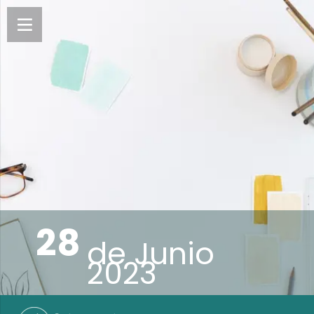
28
de
Junio
2023