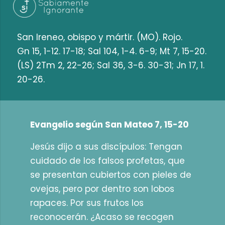
San Ireneo, obispo y mártir. (MO). Rojo.
Gn 15, 1-12. 17-18; Sal 104, 1-4. 6-9; Mt 7, 15-20.
(LS) 2Tm 2, 22-26; Sal 36, 3-6. 30-31; Jn 17, 1.
20-26.
Evangelio según San Mateo 7, 15-20
Jesús dijo a sus discípulos: Tengan
cuidado de los falsos profetas, que
se presentan cubiertos con pieles de
ovejas, pero por dentro son lobos
rapaces. Por sus frutos los
reconocerán. ¿Acaso se recogen