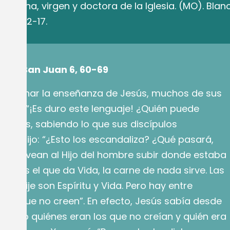
e Siena, virgen y doctora de la Iglesia. (MO). Blan
 115, 12-17.
egún San Juan 6, 60-69
escuchar la enseñanza de Jesús, muchos de sus
ecían: “¡Es duro este lenguaje! ¿Quién puede
. Jesús, sabiendo lo que sus discípulos
les dijo: “¿Esto los escandaliza? ¿Qué pasará,
ando vean al Hijo del hombre subir donde estaba
íritu es el que da Vida, la carne de nada sirve. Las
les dije son Espíritu y Vida. Pero hay entre
nos que no creen”. En efecto, Jesús sabía desde
mento quiénes eran los que no creían y quién era