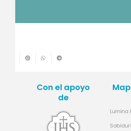
te
Con el apoyo
Mapa
de
Lumina 
l
Sabidur