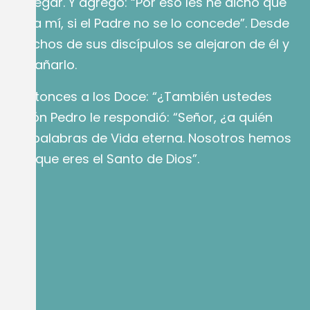
 a entregar. Y agregó: “Por eso les he dicho que
enir a mí, si el Padre no se lo concede”. Desde
 muchos de sus discípulos se alejaron de él y
acompañarlo.
tó entonces a los Doce: “¿También ustedes
”. Simón Pedro le respondió: “Señor, ¿a quién
ienes palabras de Vida eterna. Nosotros hemos
emos que eres el Santo de Dios”.