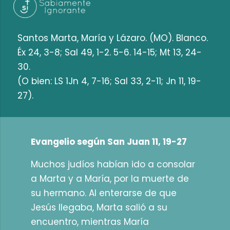
Santos Marta, María y Lázaro. (MO). Blanco.
Éx 24, 3-8; Sal 49, 1-2. 5-6. 14-15; Mt 13, 24-
30.
(O bien: LS 1Jn 4, 7-16; Sal 33, 2-11; Jn 11, 19-
27).
Evangelio según San Juan 11, 19-27
Muchos judíos habían ido a consolar
a Marta y a María, por la muerte de
su hermano. Al enterarse de que
Jesús llegaba, Marta salió a su
encuentro, mientras María