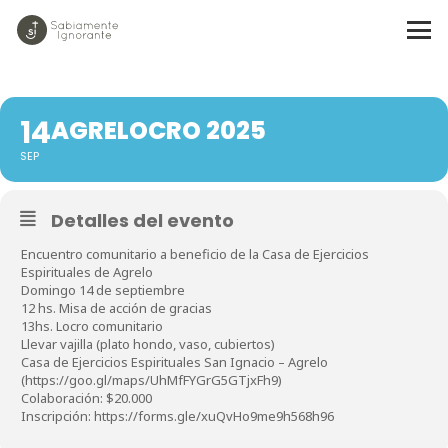
AGRELOCRO 2025
14
AGRELOCRO 2025
SEP
Detalles del evento
Encuentro comunitario a beneficio de la Casa de Ejercicios
Espirituales de Agrelo
Domingo 14 de septiembre
12 hs. Misa de acción de gracias
13hs. Locro comunitario
Llevar vajilla (plato hondo, vaso, cubiertos)
Casa de Ejercicios Espirituales San Ignacio – Agrelo
(https://goo.gl/maps/UhMfFYGrG5GTjxFh9)
Colaboración: $20.000
Inscripción: https://forms.gle/xuQvHo9me9h568h96