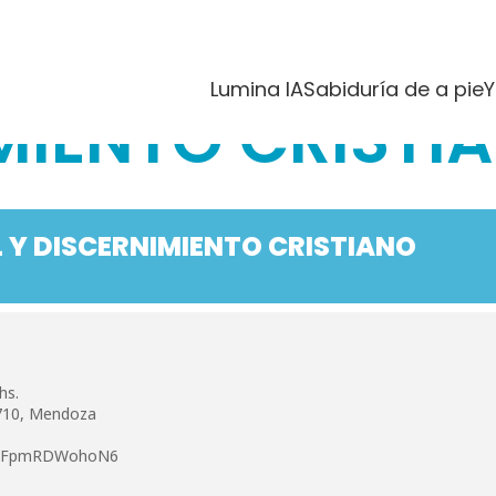
IA MORAL Y
Lumina IA
Sabiduría de a pie
Y
MIENTO CRISTI
 Y DISCERNIMIENTO CRISTIANO
hs.
 710, Mendoza
foxv2FpmRDWohoN6