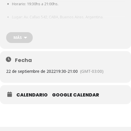
Horario: 19:30hs a 21:00hs.
Lugar:
Av. Callao 542, CABA, Buenos Aires. Argentina.
Requiere inscripción previa.
MÁS
Información e inscripciones en
secretaria@ceia.org.ar
/
+54 911
2652 1237
Fecha
Acompaña: Lic. Alejandra Luppi de Mesa; Leonardo Nardín, SJ;
22 de septiembre de 2022
19:30
-
21:00
(GMT-03:00)
Gabriela Parra RJM; Ma. Belén Burgos RJM; Lic. Ricardo Moscato.
CALENDARIO
GOOGLE CALENDAR