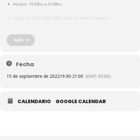
Horario: 19:30hs a 21:00hs.
Lugar:
Av. Callao 542, CABA, Buenos Aires. Argentina.
Requiere inscripción previa.
MÁS
Información e inscripciones en
secretaria@ceia.org.ar
/
+54 911
2652 1237
Fecha
Acompaña: Lic. Alejandra Luppi de Mesa; Leonardo Nardín, SJ;
15 de septiembre de 2022
19:30
-
21:00
(GMT-03:00)
Gabriela Parra RJM; Ma. Belén Burgos RJM; Lic. Ricardo Moscato.
CALENDARIO
GOOGLE CALENDAR