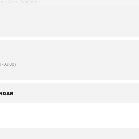
os Aires. Argentina.
ecretaria@ceia.org.ar
/
+54 911 2652 1237
T-03:00)
ENDAR