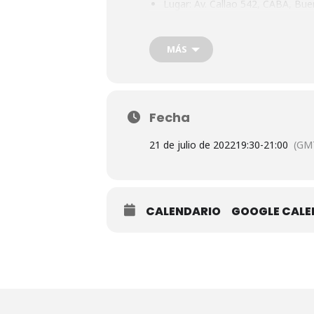
Lugar:
Av. Callao 542, CABA, Buen
Requiere inscripción previa.
MÁS
Información e inscripciones en
s
Acompaña: Julio Villavicencio, SJ.
Fecha
21 de julio de 2022
19:30
-
21:00
(GM
CALENDARIO
GOOGLE CAL