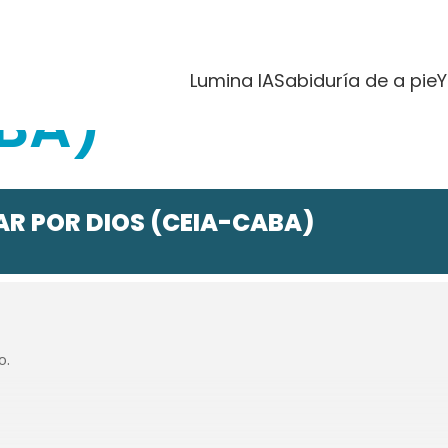
RECONCILIAR P
Lumina IA
Sabiduría de a pie
Y
BA)
AR POR DIOS (CEIA-CABA)
o.