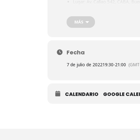
Lugar:
Av. Callao 542, CABA, Buen
Requiere inscripción previa.
MÁS
Información e inscripciones en
s
Acompaña: Julio Villavicencio, SJ.
Fecha
7 de julio de 2022
19:30
-
21:00
(GMT-
CALENDARIO
GOOGLE CAL