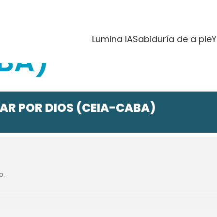
RECONCILIAR P
Lumina IA
Sabiduría de a pie
Y
BA)
AR POR DIOS (CEIA-CABA)
o.